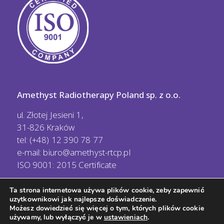
Amethyst Radiotherapy Poland sp. z o.o.
ul. Złotej Jesieni 1,
31-826 Kraków
tel: (+48) 12 390 78 77
e-mail:
biuro@amethyst-rtcp.pl
ISO 9001: 2015 Certificate
Ta strona internetowa używa plików cookie, zeby zapewnić
uzytkownikowi jak najlepsze doświadczenie.
Możesz dowiedzieć się więcej o tym, których plików cookie
używamy, lub wyłączyć je w
ustawieniach
.