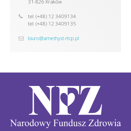
31-826 Kraków
tel: (+48) 12 3409134
tel: (+48) 12 3409135
biuro@amethyst-rtcp.pl