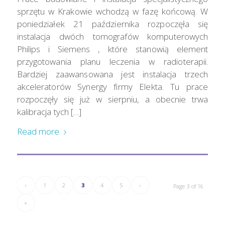
sprzętu w Krakowie wchodzą w fazę końcową. W
poniedziałek 21 października rozpoczęła się
instalacja dwóch tomografów komputerowych
Philips i Siemens , które stanowią element
przygotowania planu leczenia w radioterapii.
Bardziej zaawansowana jest instalacja trzech
akceleratorów Synergy firmy Elekta. Tu prace
rozpoczęły się już w sierpniu, a obecnie trwa
kalibracja tych […]
Read more
‹
1
2
3
4
5
›
Page 3 of 16
»