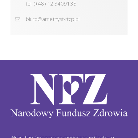
tel: (+48) 12 3409135
biuro@amethyst-rtcp.pl
Wszystkie świadczenia medyczne w Centrum