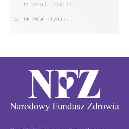
tel: (+48) 12 3409135
biuro@amethyst-rtcp.pl