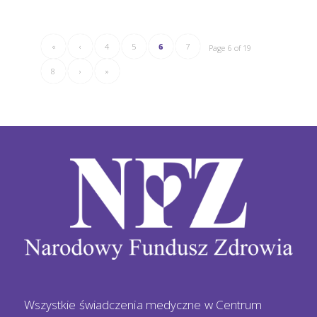
«
‹
4
5
6
7
Page 6 of 19
8
›
»
Wszystkie świadczenia medyczne w Centrum