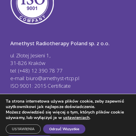
Amethyst Radiotherapy Poland sp. z o.o.
ul. Złotej Jesieni 1,
31-826 Kraków
tel: (+48) 12 390 78 77
e-mail:
biuro@amethyst-rtcp.pl
ISO 9001: 2015 Certificate
Ta strona internetowa używa plików cookie, zeby zapewnić
uzytkownikowi jak najlepsze doświadczenie.
Możesz dowiedzieć się więcej o tym, których plików cookie
używamy, lub wyłączyć je w
ustawieniach
.
© Copyright - Amethyst Radiotherapy |
Polityka
USTAWIENIA
Odrzuć Wszystkie
prywatności
-
Polityka cookies
-
Klauzula