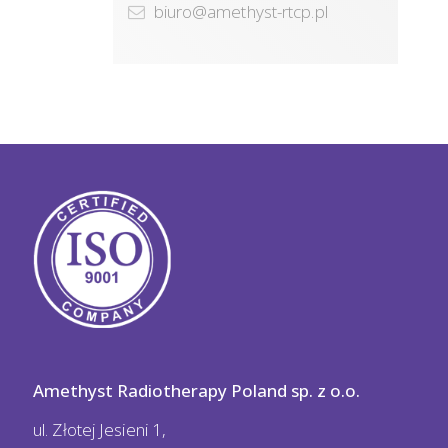
biuro@amethyst-rtcp.pl
Amethyst Radiotherapy Poland sp. z o.o.
ul. Złotej Jesieni 1,