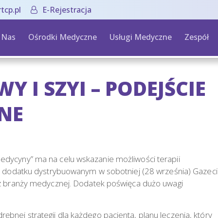
tcp.pl
E-Rejestracja
 Nas
Ośrodki Medyczne
Usługi Medyczne
Zespół
I SZYI – PODEJŚCIE
NE
dycyny” ma na celu wskazanie możliwości terapii
ym dodatku dystrybuowanym w sobotniej (28 września) Gazec
 z branży medycznej. Dodatek poświęca dużo uwagi
nej strategii dla każdego pacjenta, planu leczenia, który