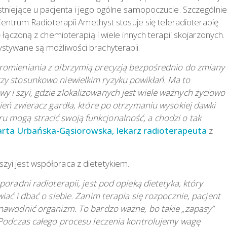
niejące u pacjenta i jego ogólne samopoczucie. Szczególnie
Centrum Radioterapii Amethyst stosuje się teleradioterapię
łączoną z chemioterapią i wiele innych terapii skojarzonych.
stywane są możliwości brachyterapii.
romieniania z olbrzymią precyzją bezpośrednio do zmiany
zy stosunkowo niewielkim ryzyku powikłań. Ma to
i szyi, gdzie zlokalizowanych jest wiele ważnych życiowo
ień zwieracz gardła, które po otrzymaniu wysokiej dawki
 mogą stracić swoją funkcjonalność, a chodzi o tak
rta Urbańska-Gąsiorowska, lekarz radioterapeuta
z
yi jest współpraca z dietetykiem.
oradni radioterapii, jest pod opieką dietetyka, który
ać i dbać o siebie. Zanim terapia się rozpocznie, pacjent
 nawodnić organizm. To bardzo ważne, bo takie „zapasy”
 Podczas całego procesu leczenia kontrolujemy wagę