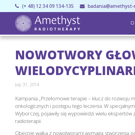
(+ 48) 12 34 09 134-135
badania@amethyst-r
O
NOWOTWORY GŁOWY 
WIELODYCYPLINAR
July 31, 2014
Kampania „Przełomowe terapie – klucz do rozwoju me
onkologicznych i postępu tego leczenia. W specjaln
Wyborczej, pojawiły się wypowiedzi wielu ekspertów
radioterapii.
Obecnie walka z nowotworami wymaga stworzenia odręb