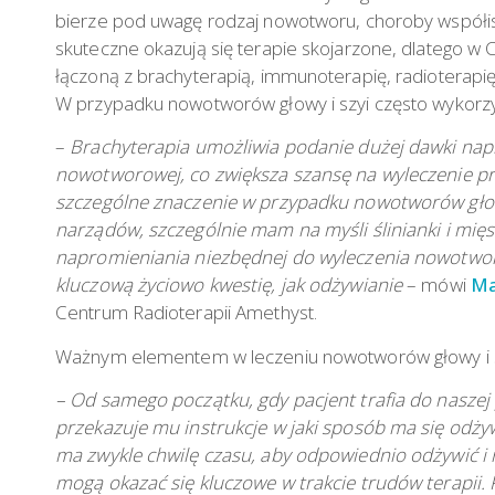
bierze pod uwagę rodzaj nowotworu, choroby współist
skuteczne okazują się terapie skojarzone, dlatego w 
łączoną z brachyterapią, immunoterapię, radioterapię 
W przypadku nowotworów głowy i szyi często wykorzy
–
Brachyterapia umożliwia podanie dużej dawki nap
nowotworowej, co zwiększa szansę na wyleczenie pr
szczególne znaczenie w przypadku nowotworów głowy 
narządów, szczególnie mam na myśli ślinianki i mięs
napromieniania niezbędnej do wyleczenia nowotworu
kluczową życiowo kwestię, jak odżywianie
– mówi
Ma
Centrum Radioterapii Amethyst.
Ważnym elementem w leczeniu nowotworów głowy i sz
– Od samego początku, gdy pacjent trafia do naszej p
przekazuje mu instrukcje w jaki sposób ma się odżywi
ma zwykle chwilę czasu, aby odpowiednio odżywić i
mogą okazać się kluczowe w trakcie trudów terapii.