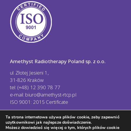
Amethyst Radiotherapy Poland sp. z o.o.
ul. Złotej Jesieni 1,
31-826 Kraków
tel: (+48) 12 390 78 77
e-mail:
biuro@amethyst-rtcp.pl
ISO 9001: 2015 Certificate
Ta strona internetowa używa plików cookie, zeby zapewnić
uzytkownikowi jak najlepsze doświadczenie.
Możesz dowiedzieć się więcej o tym, których plików cookie