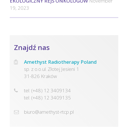
EKOLOGICZNY REJS ONKOLOGÓW
November
19, 2023
Znajdź nas
Amethyst Radiotherapy Poland
sp. z o.o.ul. Złotej Jesieni 1
31-826 Kraków
tel: (+48) 12 3409134
tel: (+48) 12 3409135
biuro@amethyst-rtcp.pl