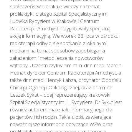
społeczeństwie brakuje wiedzy na temat
profilaktyki, dlatego Szpital Specjalistyczny im.
Ludwika Rydygiera w Krakowie i Centrum
Radioterapii Amethyst przygotowały specjalną
akcję informacyjną. We wtorek 28 lipca w ośrodku
radioterapii odbyło się spotkanie z lokalnymi
mediami na temat sposobów zapobiegania
zakażeniom i metod leczenia nowotworów
wątroby. Uczestniczyli w nim m.in. dr n med. Marcin
Hetnał, dyrektor Centrum Radioterapii Amethyst, a
także dr n med. Henryk Łabza, ordynator Oddziału
Chirurgii Ogólnej i Onkologicznej, oraz dr n med.
Leszek Sykut – obaj reprezentujący krakowski
Szpital Specjalistyczny im. L. Rydygiera. Dr Sykut jest
również autorem materiału informacyjnego dla
pacjentów i ich rodzin. Takie ulotki, zawierające
najważniejsze informacje dotyczące WZW oraz
profilaktyki zakażeń, dostępne są na terenie