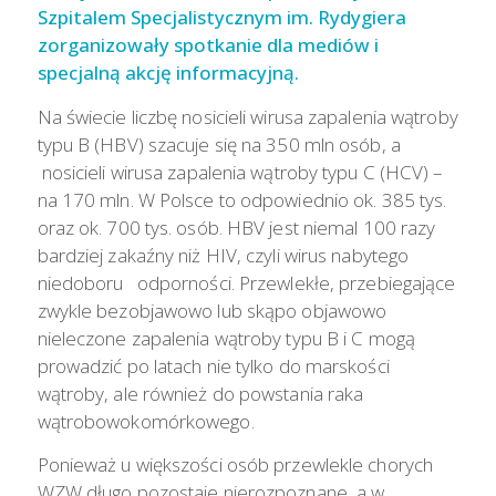
Szpitalem Specjalistycznym im. Rydygiera
zorganizowały spotkanie dla mediów i
specjalną akcję informacyjną.
Na świecie liczbę nosicieli wirusa zapalenia wątroby
typu B (HBV) szacuje się na 350 mln osób, a
nosicieli wirusa zapalenia wątroby typu C (HCV) –
na 170 mln. W Polsce to odpowiednio ok. 385 tys.
oraz ok. 700 tys. osób. HBV jest niemal 100 razy
bardziej zakaźny niż HIV, czyli wirus nabytego
niedoboru odporności. Przewlekłe, przebiegające
zwykle bezobjawowo lub skąpo objawowo
nieleczone zapalenia wątroby typu B i C mogą
prowadzić po latach nie tylko do marskości
wątroby, ale również do powstania raka
wątrobowokomórkowego.
Ponieważ u większości osób przewlekle chorych
WZW długo pozostaje nierozpoznane, a w