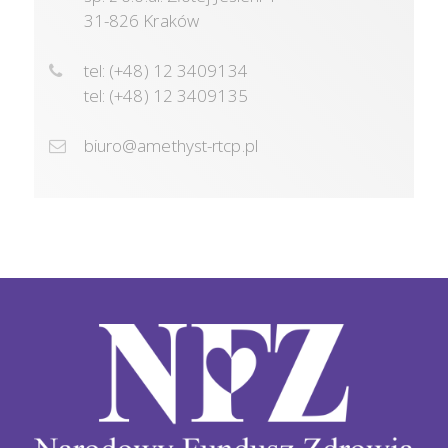
31-826 Kraków
tel: (+48) 12 3409134
tel: (+48) 12 3409135
biuro@amethyst-rtcp.pl