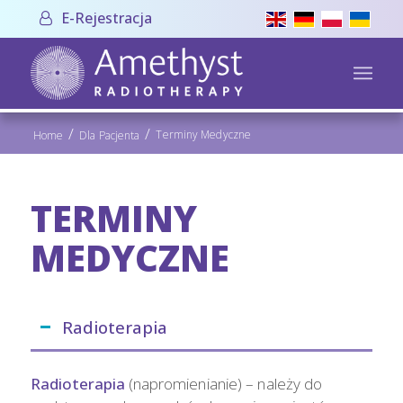
E-Rejestracja
/
/
Terminy Medyczne
Home
Dla Pacjenta
TERMINY
MEDYCZNE
Radioterapia
Radioterapia
(napromienianie) – należy do